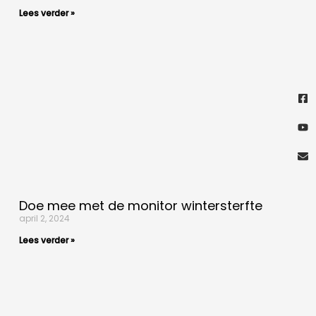
Lees verder »
Fa
Yo
En
sq
Doe mee met de monitor wintersterfte
april 2, 2024
Lees verder »