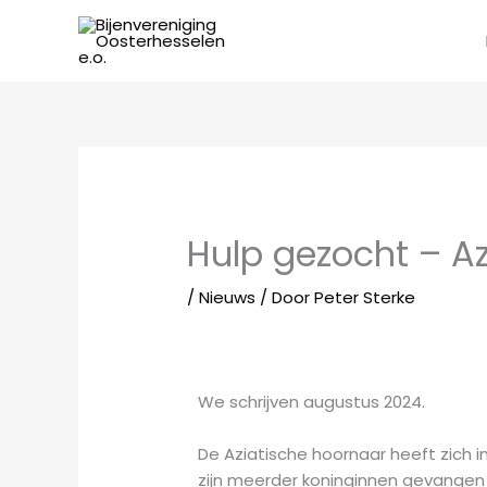
Ga
naar
de
inhoud
Hulp gezocht – A
/
Nieuws
/ Door
Peter Sterke
We schrijven augustus 2024.
De Aziatische hoornaar heeft zich i
zijn meerder koninginnen gevangen 