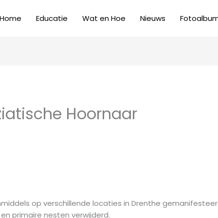
Home
Educatie
Wat en Hoe
Nieuws
Fotoalbu
ziatische Hoornaar
nmiddels op verschillende locaties in Drenthe gemanifesteer
en primaire nesten verwijderd.