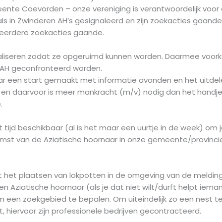
ente Coevorden – onze vereniging is verantwoordelijk voo
s in Zwinderen AH’s gesignaleerd en zijn zoekacties gaande
eerdere zoekacties gaande.
aliseren zodat ze opgeruimd kunnen worden. Daarmee voor
AH geconfronteerd worden.
aar een start gemaakt met informatie avonden en het uitdele
 en daarvoor is meer mankracht (m/v) nodig dan het handje vol
.
at tijd beschikbaar (al is het maar een uurtje in de week) o
pkomst van de Aziatische hoornaar in onze gemeente/provinci
het plaatsen van lokpotten in de omgeving van de melding, 
 Aziatische hoornaar (als je dat niet wilt/durft helpt ieman
 een zoekgebied te bepalen. Om uiteindelijk zo een nest te 
t, hiervoor zijn professionele bedrijven gecontracteerd.