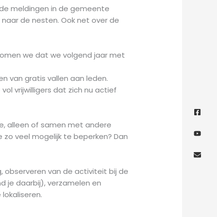
r de meldingen in de gemeente
 naar de nesten. Ook net over de
komen we dat we volgend jaar met
n van gratis vallen aan leden.
 vrijwilligers dat zich nu actief
Face
Yout
Envel
squa
m je, alleen of samen met andere
e zo veel mogelijk te beperken? Dan
observeren van de activiteit bij de
d je daarbij), verzamelen en
lokaliseren.