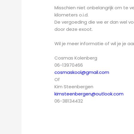
Misschien niet onbelangrijk om te v
kilometers o.i.d.
De vergoeding die we er dan wel voo
door deze exoot.
Wil je meer informatie of wil je j
Cosmas Kolenberg
06-13970466
cosmaskool@gmail.com
Of
Kim Steenbergen
kimsteenbergen@outlook.com
06-38134432