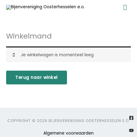
Ga
Ho
naar
de
inhoud
Winkelmand
Je winkelwagen is momenteel leeg.
Terug naar winkel
Fa
Yo
En
sq
COPYRIGHT © 2026 BIJENVERENIGING OOSTERHESSELEN E.O.
Algemene voorwaarden