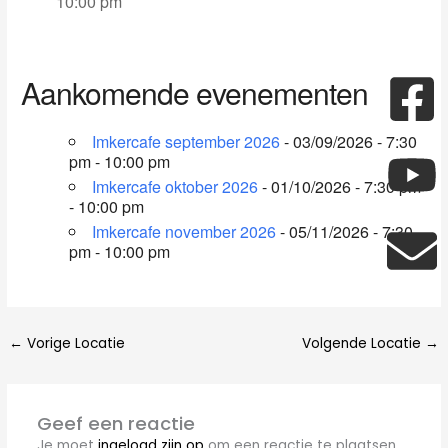
10:00 pm
F
Y
E
Aankomende evenementen
s
Imkercafe september 2026
- 03/09/2026 - 7:30
pm - 10:00 pm
Imkercafe oktober 2026
- 01/10/2026 - 7:30 pm
- 10:00 pm
Imkercafe november 2026
- 05/11/2026 - 7:30
pm - 10:00 pm
←
Vorige Locatie
Volgende Locatie
→
Geef een reactie
Je moet
ingelogd zijn op
om een reactie te plaatsen.