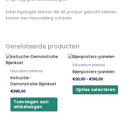
Enkel ingelogde klanten die dit product gekocht hebben,
kunnen een beoordeling schrijven.
Gerelateerde producten
Prijsklasse:
Dit
€20,00
produ
tot
Educatie materiaal
heeft
€130,00
Educatie materiaal
Bijenposters-panelen
meer
Instructie-
€
20,00
-
€
130,00
variat
Demonstratie Bijenkast
Deze
Opties selecteren
€
395,00
optie
kan
Toevoegen aan
gekoz
winkelwagen
word
op
de
produ