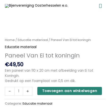
Ga
Ho
naar
de
inhoud
Paneel
Van
Ei
Home
/
Educatie materiaal
/ Paneel Van Ei tot koningin
tot
Educatie materiaal
koningin
aantal
Paneel Van Ei tot koningin
€
49,50
Een paneel van 110 x 20 cm met afbeelding van Ei tot
Koningin.
Gedrukt op een foamplaat van 0,5 cm dik.
-
+
Toevoegen aan winkelwagen
Categorie:
Educatie materiaal