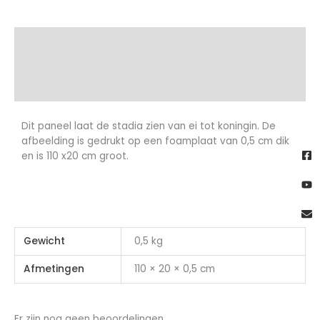
Beschrijving
Aanvullende informatie
Beoordelingen (0)
Dit paneel laat de stadia zien van ei tot koningin. De
Fa
Yo
En
afbeelding is gedrukt op een foamplaat van 0,5 cm dik
sq
en is 110 x20 cm groot.
Gewicht
0,5 kg
Afmetingen
110 × 20 × 0,5 cm
Er zijn nog geen beoordelingen.