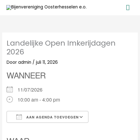
Ga
Ho
naar
de
inhoud
Landelijke Open Imkerijdagen
2026
Door
admin
/
juli 11, 2026
WANNEER
11/07/2026
10:00 am - 4:00 pm
AAN AGENDA TOEVOEGEN
Download ICS
Google Calendar
iCalendar
Office 365
Outlook Live