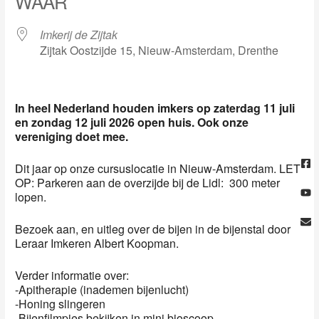
WAAR
Imkerij de Zijtak
Zijtak Oostzijde 15, Nieuw-Amsterdam, Drenthe
In heel Nederland houden imkers op zaterdag 11 juli
en zondag 12 juli 2026 open huis. Ook onze
vereniging doet mee.
Fa
Yo
En
sq
Dit jaar op onze cursuslocatie in Nieuw-Amsterdam. LET
OP: Parkeren aan de overzijde bij de Lidl: 300 meter
lopen.
Bezoek aan, en uitleg over de bijen in de bijenstal door
Leraar Imkeren Albert Koopman.
Verder informatie over:
-Apitherapie (inademen bijenlucht)
-Honing slingeren
-Bijenfilmpjes bekijken in mini bioscoop